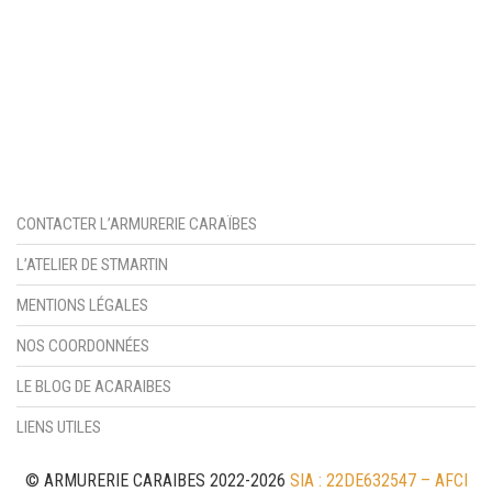
MUNITIONS & RECHARGEMENT
RADIOCOMMUNICATION PROS ET LOISIRS
PRODUITS D’ENTRETIEN & DROGUERIE
OPTIQUES DE TIR
CONTACTER L’ARMURERIE CARAÏBES
L’ATELIER DE STMARTIN
MENTIONS LÉGALES
NOS COORDONNÉES
LE BLOG DE ACARAIBES
LIENS UTILES
© ARMURERIE CARAIBES 2022-2026
SIA : 22DE632547 – AFCI