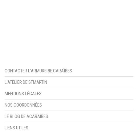
MUNITIONS & RECHARGEMENT
RADIOCOMMUNICATION PROS ET LOISIRS
PRODUITS D’ENTRETIEN & DROGUERIE
OPTIQUES DE TIR
CONTACTER L’ARMURERIE CARAÏBES
L’ATELIER DE STMARTIN
MENTIONS LÉGALES
NOS COORDONNÉES
LE BLOG DE ACARAIBES
LIENS UTILES