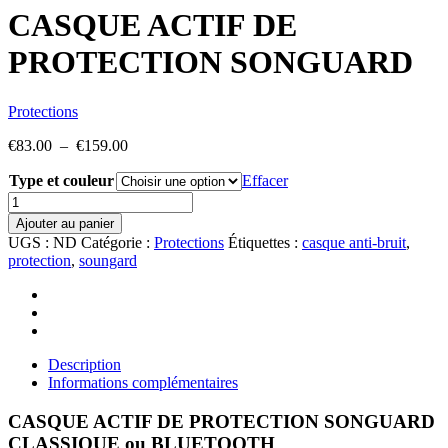
CASQUE ACTIF DE
PROTECTION SONGUARD
Protections
Plage
€
83.00
–
€
159.00
de
Type et couleur
prix :
Effacer
€83.00
quantité
à
de
Ajouter au panier
€159.00
CASQUE
UGS :
ND
Catégorie :
Protections
Étiquettes :
casque anti-bruit
,
ACTIF
protection
,
soungard
DE
PROTECTION
SONGUARD
Description
Informations complémentaires
CASQUE ACTIF DE PROTECTION SONGUARD
CLASSIQUE ou BLUETOOTH