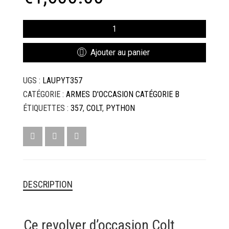
QUANTITÉ
DE
COLT
Ajouter au panier
PYTHON
4
UGS :
LAUPYT357
POUCES
375
CATÉGORIE :
ARMES D'OCCASION CATÉGORIE B
MAGNUM
ÉTIQUETTES :
357
,
COLT
,
PYTHON
-
INOX
DESCRIPTION
Ce revolver d’occasion Colt