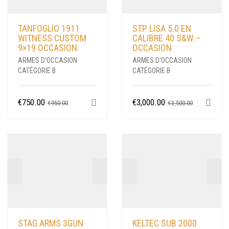
TANFOGLIO 1911
STP LISA 5.0 EN
WITNESS CUSTOM
CALIBRE 40 S&W –
9×19 OCCASION
OCCASION
ARMES D'OCCASION
ARMES D'OCCASION
CATÉGORIE B
CATÉGORIE B
LE
LE
LE
LE
€
750.00
€
3,000.00
€
950.00
€
3,500.00
PRIX
PRIX
PRIX
PRIX
INITIAL
ACTUEL
INITIAL
ACTUEL
ÉTAIT :
EST :
ÉTAIT :
EST :
€950.00.
€750.00.
€3,500.00.
€3,000.00.
STAG ARMS 3GUN
KELTEC SUB 2000