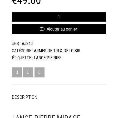
€
49.00
QUANTITÉ
DE
LANCE-
Ajouter au panier
PIERRE
MIRAGE
UGS :
AJ340
ALUMINIUM
CATÉGORIE :
ARMES DE TIR & DE LOISIR
ÉTIQUETTE :
LANCE PIERRES
DESCRIPTION