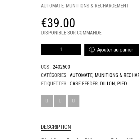
AUTOMATE
,
MUNITIONS & RECHARGEMENT
€
39.00
DISPONIBLE SUR COMMANDE
QUANTITÉ
Ajouter au panier
DE
PIED
UGS :
2402500
CASE
FEEDER
CATÉGORIES :
AUTOMATE
,
MUNITIONS & RECH
DILLON
ÉTIQUETTES :
CASE FEEDER
,
DILLON
,
PIED
DESCRIPTION