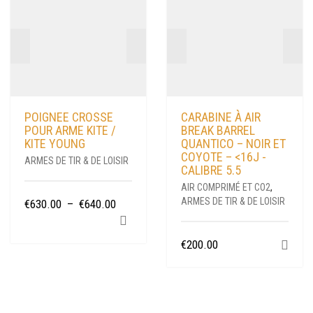
POIGNEE CROSSE
CARABINE À AIR
POUR ARME KITE /
BREAK BARREL
KITE YOUNG
QUANTICO – NOIR ET
COYOTE – <16J -
ARMES DE TIR & DE LOISIR
CALIBRE 5.5
AIR COMPRIMÉ ET CO2
,
CE
ARMES DE TIR & DE LOISIR
PLAGE
€
630.00
–
€
640.00
PRODUIT
DE
A
PRIX :
€
200.00
PLUSIEURS
€630.00
VARIATIONS.
À
LES
€640.00
OPTIONS
PEUVENT