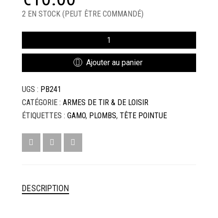
2 EN STOCK (PEUT ÊTRE COMMANDÉ)
QUANTITÉ
DE
PLOMBS
Ajouter au panier
TS
10
UGS :
PB241
TÊTE
POINTUE
CATÉGORIE :
ARMES DE TIR & DE LOISIR
CAL.
ÉTIQUETTES :
GAMO
,
PLOMBS
,
TÊTE POINTUE
4,5
MM
GAMO
DESCRIPTION