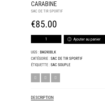
CARABINE
SAC DE TIR SPORTIF
€
85.00
QUANTITÉ
Ajouter au panier
DE
SAC
UGS :
BAG90BLK
À
FUSIL
CATÉGORIE :
SAC DE TIR SPORTIF
TACTIQUE
ÉTIQUETTE :
SAC SOUPLE
DE
90
CM
POUR
UNE
CARABINE
DESCRIPTION