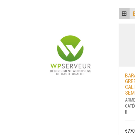
BAR
GRE
CALI
SEM
ARME
CATÉ
B
€
770