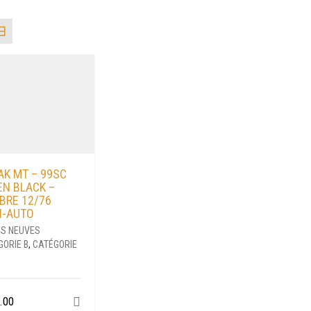
AK MT – 99SC
EN BLACK –
BRE 12/76
I-AUTO
S NEUVES
GORIE B
,
CATÉGORIE
.00