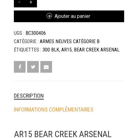
DE
MUNITIONS & RECHARGEMENT
AR15
Ajouter au panier
BEAR
RADIOCOMMUNICATION PROS ET LOISIRS
CREEK
UGS :
BC300406
ARSENAL
PRODUITS D’ENTRETIEN & DROGUERIE
SEMI-
CATÉGORIE :
ARMES NEUVES CATÉGORIE B
AUTO
ÉTIQUETTES :
300 BLK
,
AR15
,
BEAR CREEK ARSENAL
OPTIQUES DE TIR
300
BLK
DESCRIPTION
INFORMATIONS COMPLÉMENTAIRES
AR15 BEAR CREEK ARSENAL