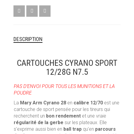
MUNITIONS & RECHARGEMENT
RADIOCOMMUNICATION PROS ET LOISIRS
PRODUITS D’ENTRETIEN & DROGUERIE
DESCRIPTION
OPTIQUES DE TIR
CARTOUCHES CYRANO SPORT
12/28G N7.5
PAS D’ENVOI POUR TOUS LES MUNITIONS ET LA
POUDRE
La
Mary Arm Cyrano 28
en
calibre 12/70
est une
cartouche de sport pensée pour les tireurs qui
recherchent un
bon rendement
et une vraie
régularité de la gerbe
sur les plateaux. Elle
s’exprime aussi bien en
ball trap
qu’en
parcours