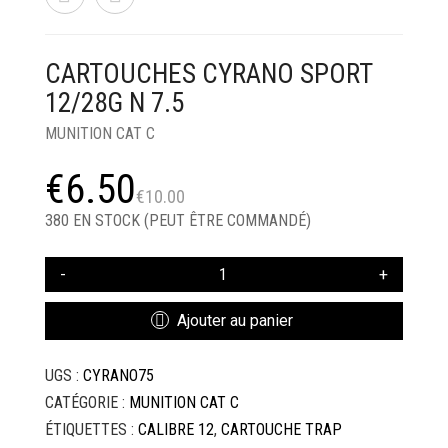
ARMES D’ALARME & DE DÉFENSE
HISTOIRE
CARTOUCHES CYRANO SPORT
ARMES DE TIR & DE LOISIR
LÉGISLATION
12/28G N 7.5
Accueil
Panier
Mon compte
ARMES RÉGLEMENTÉES
SIA
MUNITION CAT C
COFFRE POUR ARMES
CATÉGORIE C
Le
Le
€
6.50
€
10.00
DIVERS ET PIÈCES DÉTACHÉES
CATÉGORIE B
prix
prix
380 EN STOCK (PEUT ÊTRE COMMANDÉ)
initial
actuel
ENTRETIEN, NETTOYAGE DES ARMES
QUANTITÉ
DE
était :
est :
MATÉRIEL DE FORCES DE L’ORDRE
CARTOUCHES
Ajouter au panier
CYRANO
€10.00.
€6.50.
IPSC
SPORT
UGS :
CYRANO75
12/28G
JARDINAGE / OUTILLAGE
N
CATÉGORIE :
MUNITION CAT C
7.5
ÉTIQUETTES :
CALIBRE 12
,
CARTOUCHE TRAP
JOUETS