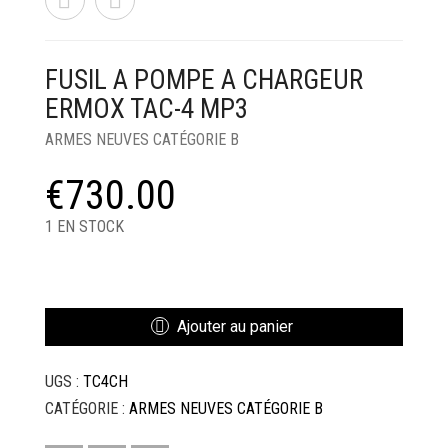
FUSIL A POMPE A CHARGEUR
ERMOX TAC-4 MP3
ARMES NEUVES CATÉGORIE B
€
730.00
1 EN STOCK
QUANTITÉ
DE
FUSIL
Ajouter au panier
A
POMPE
UGS :
TC4CH
A
CHARGEUR
CATÉGORIE :
ARMES NEUVES CATÉGORIE B
ERMOX