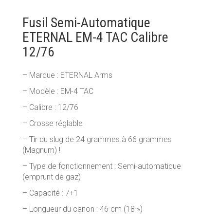
MUNITIONS & RECHARGEMENT
Fusil Semi-Automatique
ETERNAL EM-4 TAC Calibre
RADIOCOMMUNICATION PROS ET LOISIRS
12/76
PRODUITS D’ENTRETIEN & DROGUERIE
– Marque : ETERNAL Arms
OPTIQUES DE TIR
– Modèle : EM-4 TAC
– Calibre : 12/76
– Crosse réglable
– Tir du slug de 24 grammes à 66 grammes
(Magnum) !
– Type de fonctionnement : Semi-automatique
(emprunt de gaz)
– Capacité : 7+1
– Longueur du canon : 46 cm (18 »)