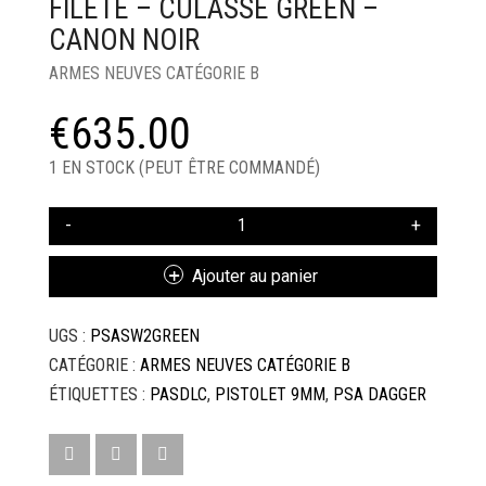
FILETÉ – CULASSE GREEN –
CANON NOIR
ARMES NEUVES CATÉGORIE B
€
635.00
1 EN STOCK (PEUT ÊTRE COMMANDÉ)
QUANTITÉ
DE
PISTOLET
Ajouter au panier
PSA
COMPACT
UGS :
PSASW2GREEN
SW2
-
CATÉGORIE :
ARMES NEUVES CATÉGORIE B
9MM
ÉTIQUETTES :
PASDLC
,
PISTOLET 9MM
,
PSA DAGGER
-
READY
RED
DOT