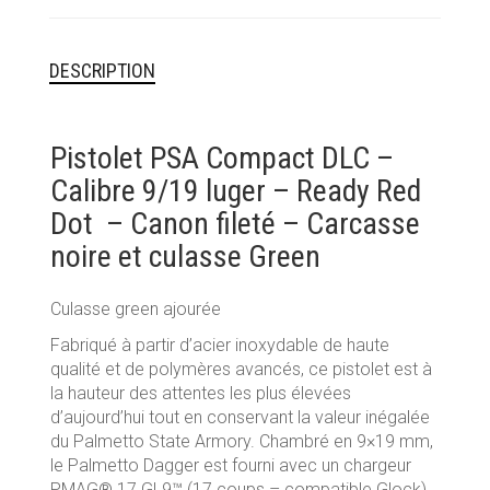
-
CANON
FILETÉ
DESCRIPTION
-
CULASSE
GREEN
Pistolet PSA Compact DLC –
-
Calibre 9/19 luger – Ready Red
CANON
NOIR
Dot – Canon fileté – Carcasse
noire et culasse Green
Culasse green ajourée
Fabriqué à partir d’acier inoxydable de haute
qualité et de polymères avancés, ce pistolet est à
la hauteur des attentes les plus élevées
d’aujourd’hui tout en conservant la valeur inégalée
du Palmetto State Armory. Chambré en 9×19 mm,
le Palmetto Dagger est fourni avec un chargeur
PMAG® 17 GL9™ (17 coups – compatible Glock)