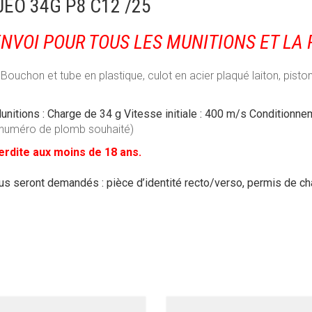
EO 34G P8 C12 /25
ENVOI POUR TOUS LES MUNITIONS ET LA
Bouchon et tube en plastique, culot en acier plaqué laiton, pisto
Munitions : Charge de 34 g Vitesse initiale : 400 m/s Conditionne
le numéro de plomb souhaité)
erdite aux moins de 18 ans.
us seront demandés : pièce d’identité recto/verso, permis de chas