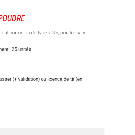
 POUDRE
n anticorrosion de type « G », poudre sans
ment : 25 unités
ser (+ validation) ou licence de tir (en