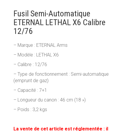
MUNITIONS & RECHARGEMENT
Fusil Semi-Automatique
ETERNAL LETHAL X6 Calibre
RADIOCOMMUNICATION PROS ET LOISIRS
12/76
PRODUITS D’ENTRETIEN & DROGUERIE
– Marque : ETERNAL Arms
OPTIQUES DE TIR
– Modèle : LETHAL X6
– Calibre : 12/76
– Type de fonctionnement : Semi-automatique
(emprunt de gaz)
– Capacité : 7+1
– Longueur du canon : 46 cm (18 »)
– Poids : 3,2 kgs
La vente de cet article est réglementée : il